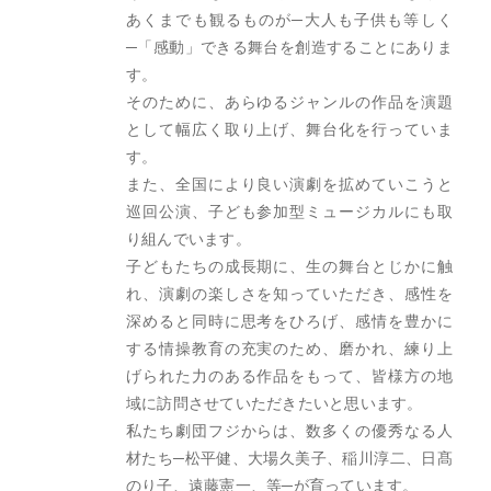
あくまでも観るものが─大人も子供も等しく
─「感動」できる舞台を創造することにありま
す。

そのために、あらゆるジャンルの作品を演題
として幅広く取り上げ、舞台化を行っていま
す。

また、全国により良い演劇を拡めていこうと
巡回公演、子ども参加型ミュージカルにも取
り組んでいます。

子どもたちの成長期に、生の舞台とじかに触
れ、演劇の楽しさを知っていただき、感性を
深めると同時に思考をひろげ、感情を豊かに
する情操教育の充実のため、磨かれ、練り上
げられた力のある作品をもって、皆様方の地
域に訪問させていただきたいと思います。

私たち劇団フジからは、数多くの優秀なる人
材たち─松平健、大場久美子、稲川淳二、日髙
のり子、遠藤憲一、等─が育っています。